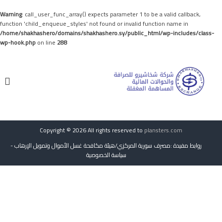
Warning
: call_user_func_array() expects parameter 1 to be a valid callback,
function 'child_enqueue_styles' not found or invalid function name in
/home/shakhashero/domains/shakhashero.sy/public_html/wp-includes/class-
wp-hook.php
on line
288
S
s
k
s
i
h
h
p
a
a
t
k
k
o
h
h
c
a
o
s
a
n
h
Copyright © 2026 All rights reserved to
plansters.com
s
t
e
h
روابط مفيدة
:
مصرف سورية المركزي
/
هيئة مكافحة غسل الأموال وتمويل الإرهاب
-
e
r
سياسة الخصوصية
n
e
o
t
r
o
.
s
y