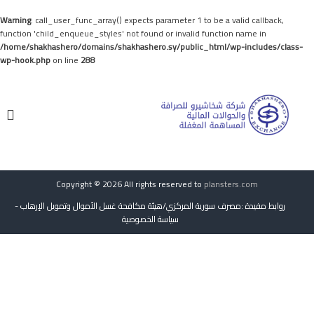
Warning
: call_user_func_array() expects parameter 1 to be a valid callback,
function 'child_enqueue_styles' not found or invalid function name in
/home/shakhashero/domains/shakhashero.sy/public_html/wp-includes/class-
wp-hook.php
on line
288
S
s
k
s
i
h
h
p
a
a
t
k
k
o
h
h
c
a
o
s
a
n
h
Copyright © 2026 All rights reserved to
plansters.com
s
t
e
h
روابط مفيدة
:
مصرف سورية المركزي
/
هيئة مكافحة غسل الأموال وتمويل الإرهاب
-
e
r
سياسة الخصوصية
n
e
o
t
r
o
.
s
y